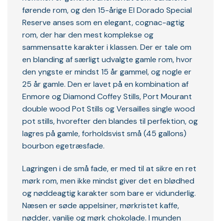
førende rom, og den 15-årige El Dorado Special
Reserve anses som en elegant, cognac-agtig
rom, der har den mest komplekse og
sammensatte karakter i klassen. Der er tale om
en blanding af særligt udvalgte gamle rom, hvor
den yngste er mindst 15 år gammel, og nogle er
25 år gamle. Den er lavet på en kombination af
Enmore og Diamond Coffey Stills, Port Mourant
double wood Pot Stills og Versailles single wood
pot stills, hvorefter den blandes til perfektion, og
lagres på gamle, forholdsvist små (45 gallons)
bourbon egetræsfade.
Lagringen i de små fade, er med til at sikre en ret
mørk rom, men ikke mindst giver det en blødhed
og nøddeagtig karakter som bare er vidunderlig.
Næsen er søde appelsiner, mørkristet kaffe,
nødder, vanilje og mørk chokolade. I munden