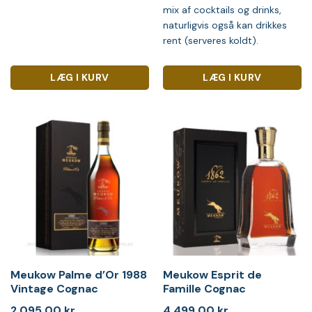
mix af cocktails og drinks,
naturligvis også kan drikkes
rent (serveres koldt).
LÆG I KURV
LÆG I KURV
Meukow Palme d’Or 1988
Meukow Esprit de
Vintage Cognac
Famille Cognac
2.095,00
kr.
4.499,00
kr.