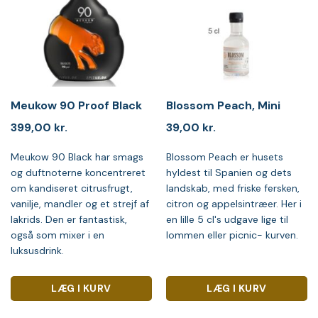
Meukow 90 Proof Black
Blossom Peach, Mini
399,00
kr.
39,00
kr.
Meukow 90 Black har smags
Blossom Peach er husets
og duftnoterne koncentreret
hyldest til Spanien og dets
om kandiseret citrusfrugt,
landskab, med friske fersken,
vanilje, mandler og et strejf af
citron og appelsintræer. Her i
lakrids. Den er fantastisk,
en lille 5 cl's udgave lige til
også som mixer i en
lommen eller picnic- kurven.
luksusdrink.
LÆG I KURV
LÆG I KURV