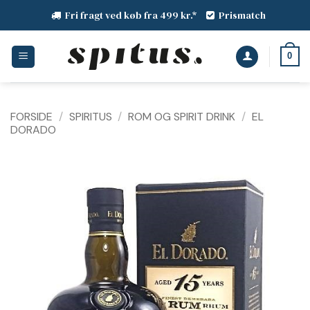
Fortsæt
Fri fragt ved køb fra 499 kr.*
Prismatch
til
indhold
0
FORSIDE
/
SPIRITUS
/
ROM OG SPIRIT DRINK
/
EL
DORADO