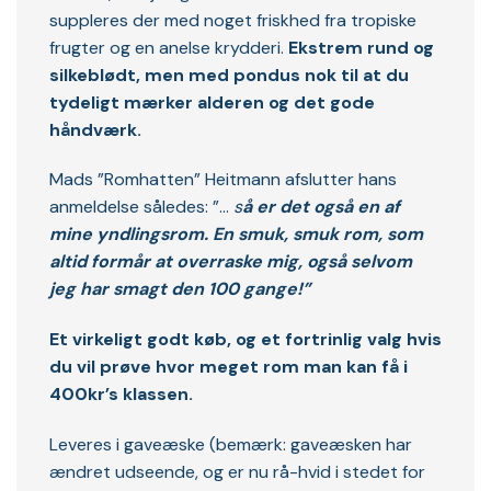
suppleres der med noget friskhed fra tropiske
frugter og en anelse krydderi.
Ekstrem rund og
silkeblødt, men med pondus nok til at du
tydeligt mærker alderen og det gode
håndværk.
Mads ”Romhatten” Heitmann afslutter hans
anmeldelse således: ”…
s
å er det også en af
mine yndlingsrom. En smuk, smuk rom, som
altid formår at overraske mig, også selvom
jeg har smagt den 100 gange!”
Et virkeligt godt køb, og et fortrinlig valg hvis
du vil prøve hvor meget rom man kan få i
400kr’s klassen.
Leveres i gaveæske (bemærk: gaveæsken har
ændret udseende, og er nu rå-hvid i stedet for