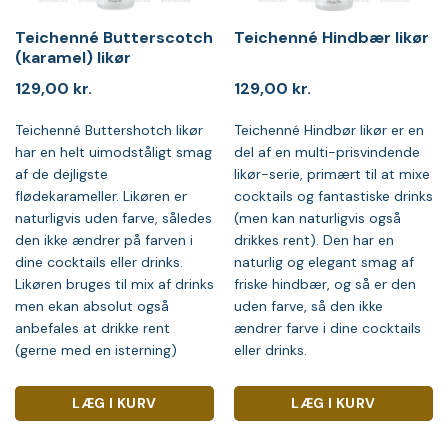
Teichenné Butterscotch
Teichenné Hindbær likør
(karamel) likør
129,00
kr.
129,00
kr.
Teichenné Buttershotch likør
Teichenné Hindbør likør er en
har en helt uimodståligt smag
del af en multi-prisvindende
af de dejligste
likør-serie, primært til at mixe
flødekarameller. Likøren er
cocktails og fantastiske drinks
naturligvis uden farve, således
(men kan naturligvis også
den ikke ændrer på farven i
drikkes rent). Den har en
dine cocktails eller drinks.
naturlig og elegant smag af
Likøren bruges til mix af drinks
friske hindbær, og så er den
men ekan absolut også
uden farve, så den ikke
anbefales at drikke rent
ændrer farve i dine cocktails
(gerne med en isterning)
eller drinks.
LÆG I KURV
LÆG I KURV