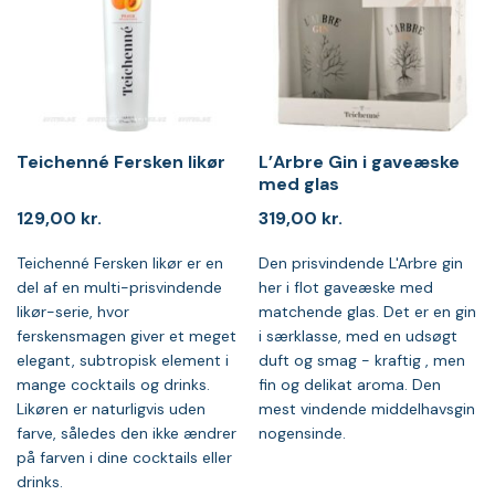
Teichenné Fersken likør
L’Arbre Gin i gaveæske
med glas
129,00
kr.
319,00
kr.
Teichenné Fersken likør er en
Den prisvindende L'Arbre gin
del af en multi-prisvindende
her i flot gaveæske med
likør-serie, hvor
matchende glas. Det er en gin
ferskensmagen giver et meget
i særklasse, med en udsøgt
elegant, subtropisk element i
duft og smag - kraftig , men
mange cocktails og drinks.
fin og delikat aroma. Den
Likøren er naturligvis uden
mest vindende middelhavsgin
farve, således den ikke ændrer
nogensinde.
på farven i dine cocktails eller
drinks.