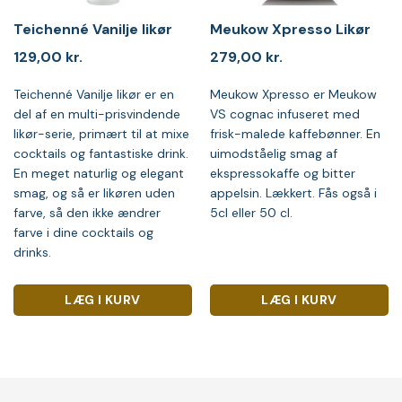
Teichenné Vanilje likør
Meukow Xpresso Likør
129,00
kr.
279,00
kr.
Teichenné Vanilje likør er en
Meukow Xpresso er Meukow
del af en multi-prisvindende
VS cognac infuseret med
likør-serie, primært til at mixe
frisk-malede kaffebønner. En
cocktails og fantastiske drink.
uimodståelig smag af
En meget naturlig og elegant
ekspressokaffe og bitter
smag, og så er likøren uden
appelsin. Lækkert. Fås også i
farve, så den ikke ændrer
5cl eller 50 cl.
farve i dine cocktails og
drinks.
LÆG I KURV
LÆG I KURV