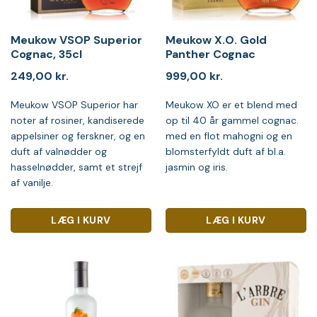
Meukow VSOP Superior
Meukow X.O. Gold
Cognac, 35cl
Panther Cognac
249,00
kr.
999,00
kr.
Meukow VSOP Superior har
Meukow XO er et blend med
noter af rosiner, kandiserede
op til 40 år gammel cognac.
appelsiner og ferskner, og en
med en flot mahogni og en
duft af valnødder og
blomsterfyldt duft af bl.a.
hasselnødder, samt et strejf
jasmin og iris.
af vanilje.
LÆG I KURV
LÆG I KURV