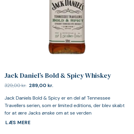
Jack Daniel’s Bold & Spicy Whiskey
Den
Den
329,00
kr.
289,00
kr.
oprindelige
aktuelle
pris
pris
Jack Daniels Bold & Spicy er en del af Tennessee
var:
er:
329,00 kr..
289,00 kr..
Travellers serien, som er limited editions, der blev skabt
for at ære Jacks ønske om at se verden
LÆS MERE