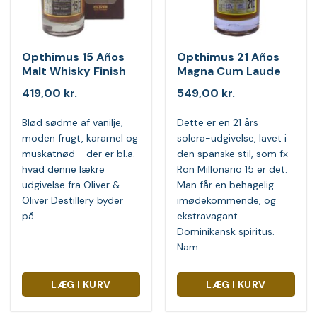
Opthimus 15 Años
Opthimus 21 Años
Malt Whisky Finish
Magna Cum Laude
419,00
kr.
549,00
kr.
Blød sødme af vanilje,
Dette er en 21 års
moden frugt, karamel og
solera-udgivelse, lavet i
muskatnød - der er bl.a.
den spanske stil, som fx
hvad denne lækre
Ron Millonario 15 er det.
udgivelse fra Oliver &
Man får en behagelig
Oliver Destillery byder
imødekommende, og
på.
ekstravagant
Dominikansk spiritus.
Nam.
LÆG I KURV
LÆG I KURV