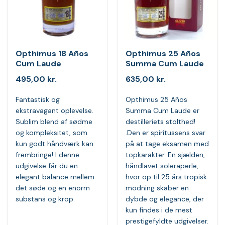
Opthimus 18 Años
Opthimus 25 Años
Cum Laude
Summa Cum Laude
495,00
kr.
635,00
kr.
Fantastisk og
Opthimus 25 Años
ekstravagant oplevelse.
Summa Cum Laude er
Sublim blend af sødme
destilleriets stolthed!
og kompleksitet, som
.Den er spiritussens svar
kun godt håndværk kan
på at tage eksamen med
frembringe! I denne
topkarakter. En sjælden,
udgivelse får du en
håndlavet soleraperle,
elegant balance mellem
hvor op til 25 års tropisk
det søde og en enorm
modning skaber en
substans og krop.
dybde og elegance, der
kun findes i de mest
prestigefyldte udgivelser.