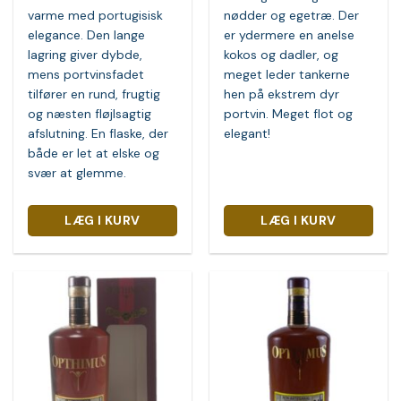
varme med portugisisk
nødder og egetræ. Der
elegance. Den lange
er ydermere en anelse
lagring giver dybde,
kokos og dadler, og
mens portvinsfadet
meget leder tankerne
tilfører en rund, frugtig
hen på ekstrem dyr
og næsten fløjlsagtig
portvin. Meget flot og
afslutning. En flaske, der
elegant!
både er let at elske og
svær at glemme.
LÆG I KURV
LÆG I KURV