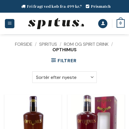
Fortsæt
Fri fragt ved køb fra 499 kr.*
Prismatch
til
indhold
0
FORSIDE
/
SPIRITUS
/
ROM OG SPIRIT DRINK
/
OPTHIMUS
FILTRER