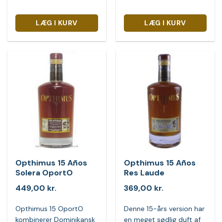
LÆG I KURV
LÆG I KURV
Opthimus 15 Años
Opthimus 15 Años
Solera OportO
Res Laude
449,00
kr.
369,00
kr.
Opthimus 15 OportO
Denne 15-års version har
kombinerer Dominikansk
en meget sødlig duft af