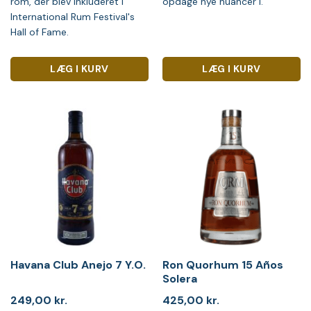
rom, der blev inkluderet i
opdage nye nuancer i.
International Rum Festival's
Hall of Fame.
LÆG I KURV
LÆG I KURV
Havana Club Anejo 7 Y.O.
Ron Quorhum 15 Años
Solera
249,00
kr.
425,00
kr.