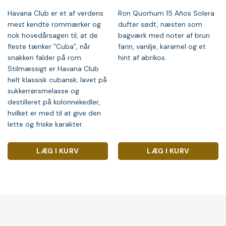
Havana Club er et af verdens
Ron Quorhum 15 Años Solera
mest kendte rommærker og
dufter sødt, næsten som
nok hovedårsagen til, at de
bagværk med noter af brun
fleste tænker ”Cuba”, når
farin, vanilje, karamel og et
snakken falder på rom.
hint af abrikos.
Stilmæssigt er Havana Club
helt klassisk cubansk; lavet på
sukkerrørsmelasse og
destilleret på kolonnekedler,
hvilket er med til at give den
lette og friske karakter.
LÆG I KURV
LÆG I KURV