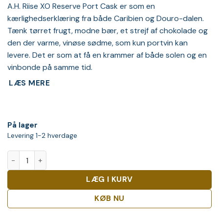
A.H. Riise XO Reserve Port Cask er som en
kærlighedserklæring fra både Caribien og Douro-dalen.
Tænk tørret frugt, modne bær, et strejf af chokolade og
den der varme, vinøse sødme, som kun portvin kan
levere. Det er som at få en krammer af både solen og en
vinbonde på samme tid.
LÆS MERE
På lager
Levering 1-2 hverdage
A.H. Riise XO Reserve Port Cask Rum 45% antal
LÆG I KURV
KØB NU