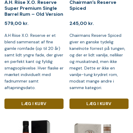
A.H. Riise X.O. Reserve
Chairman’s Reserve
Super Premium Single
Spiced
Barrel Rum – Old Version
579,00
kr.
245,00
kr.
A.H Riise X.O. Reserve er et
Chairmans Reserve Spiced
blend sammensat af fine
giver en ganske tydelig
gamle romfade (op til 20 år)
kanelnote forrest på tungen,
samt lidt yngre fade, der giver
og der er lidt vanilje, nelliker
en perfekt kant og fyldig
og muskatnød, men ikke
smagsoplevelse. Hver flaske er
meget. Dette er ikke en
mærket individuelt med
vanilje-tung krydret rom,
fadnummer samt
modsat mange andre i
aftapningsdato.
samme kategori.
LÆG I KURV
LÆG I KURV