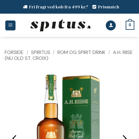
Fortsæt
Fri fragt ved køb fra 499 kr.*
Prismatch
til
indhold
0
FORSIDE
/
SPIRITUS
/
ROM OG SPIRIT DRINK
/
A.H. RIISE
(NU OLD ST. CROIX)