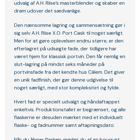
udvalg af A.H. Riise’s masterblender og skaber en
dram udover det sædvanlige.
Den nænsomme lagring og sammensætning gør i
sig selv A.H. Riise X.O. Port Cask til noget særligt.
Men for at gøre oplevelsen endnu større, er den
efterlagret på udsøgte fade, der tidligere har
været hjem for klassisk portvin. Den får nemlig en
slut-lagring på mindst seks måneder på
portvinsfade fra det kendte hus Cálem. Det giver
en unik fadfinish, der gør denne udgivelse til
noget særligt, med stor kompleksitet og fylde.
Hvert fad er specielt udvalgt og håndaftappet
enkeltvis. Produktionstallet er begrænset, og alle
flaskerne er desuden mærket med et individuelt
flaske- og fadnummer samt aftapningsdato.
Når du åbner flasken, mødes du af en bouquet,