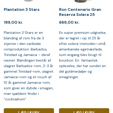
Plantation 3 Stars
Ron Centenario Gran
Reserva Solera 25
199,00
kr.
669,00
kr.
Plantation 3 Stars er en
En super premium udgivelse,
blanding af rom fra de 3
der er lagret i op til 25 år
stjerner i den caribiske
efter solera-metoden i små
romproduktion: Barbados,
amerikanske egetræsfade,
Trinidad og Jamaica – deraf
som engang blev brugt til
navnet. Blandingen består af
bourbon. En fantastisk
ulagret Barbados-rom, 2-3 år
oplevelse, der har vundet en
gammel Trinidad-rom, ulagret
del guldmedaljer og
Jamaica-rom og et touch af
smagninger.
10 år gammel Jamaica-rom,
som giver en dybde i smagen,
man sjældent finder i
”cocktailrom”
LÆG I KURV
LÆG I KURV