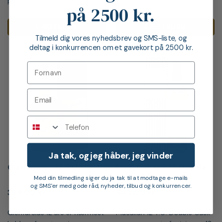
pensionsopsparingen.
på 2500 kr.
LÆG I KURV
LÆG I KURV
Tilmeld dig vores nyhedsbrev og SMS-liste, og
deltag i konkurrencen om et gavekort på 2500 kr.
Telefon
Ja tak, og jeg håber, jeg vinder
Glenfarclas 12 Y.O.
Macallan 12 Y.O. Double
Cask (2025)
Med din tilmedling siger du ja tak til at modtage e-mails
og SMS'er med gode råd, nyheder, tilbud og konkurrencer.
379,00
kr.
545,00
kr.
Glenfarclas 12 års er nærmest
Macallan 12 Y.O. Double Cask