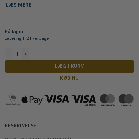
LÆS MERE
På lager
Levering 1-2 hverdage
Knob Creek 9 Years Old Kentucky Straight Bourbon antal
LÆG I KURV
KØB NU
BESKRIVELSE