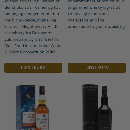
kobber-farvet, og i næsen er
er sammensat af minimum 12
der chokolade, rosiner og lidt
år gammel whisky lagret på
banan, og smagen er cremet
to udvalgte fadtyper;
mørk chokolade, rosiner og
sherryfade af både
karamel. Meget sherry – lidt
amerikansk- og europæisk eg.
a’la whisky fra Den vandt
guldmedalje og blev "Best In
Class" ved International Wine
& Spirit Competition 2010.
LÆG I KURV
LÆG I KURV