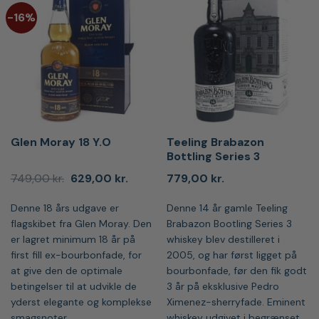
-16%
Glen Moray 18 Y.O
Teeling Brabazon
Bottling Series 3
Den
Den
749,00
kr.
629,00
kr.
779,00
kr.
oprindelige
aktuelle
pris
pris
Denne 18 års udgave er
Denne 14 år gamle Teeling
var:
er:
749,00 kr..
629,00 kr..
flagskibet fra Glen Moray. Den
Brabazon Bootling Series 3
er lagret minimum 18 år på
whiskey blev destilleret i
first fill ex-bourbonfade, for
2005, og har først ligget på
at give den de optimale
bourbonfade, før den fik godt
betingelser til at udvikle de
3 år på eksklusive Pedro
yderst elegante og komplekse
Ximenez-sherryfade. Eminent
smagsnoter.
whiskey udgivet i begrænset