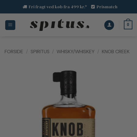
Fortsæt
Fri fragt ved køb fra 499 kr.*
Prismatch
til
indhold
0
FORSIDE
/
SPIRITUS
/
WHISKY/WHISKEY
/
KNOB CREEK