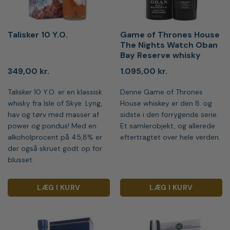
Talisker 10 Y.O.
Game of Thrones House
The Nights Watch Oban
Bay Reserve whisky
349,00
kr.
1.095,00
kr.
Talisker 10 Y.O. er en klassisk
Denne Game of Thrones
whisky fra Isle of Skye. Lyng,
House whiskey er den 8. og
hav og tørv med masser af
sidste i den forrygende serie.
power og pondus! Med en
Et samlerobjekt, og allerede
alkoholprocent på 45,8% er
eftertragtet over hele verden.
der også skruet godt op for
blusset.
LÆG I KURV
LÆG I KURV