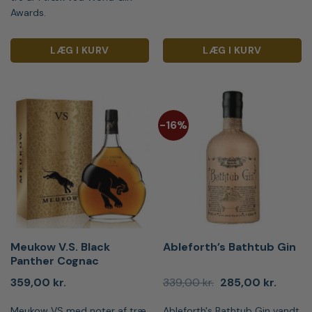
Awards.
LÆG I KURV
LÆG I KURV
-16%
Meukow V.S. Black
Ableforth’s Bathtub Gin
Panther Cognac
Den
Den
359,00
kr.
339,00
kr.
285,00
kr.
oprindelige
aktuell
pris
pris
Meukow VS med noter af træ,
Ableforth's Bathtub Gin vandt