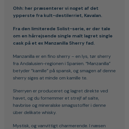
Ohh: her præsenterer vi noget af det
ypperste fra kult-destilerriet, Kavalan.
Fra den limiterede Solist-serie, er der tale
om en hårrejsende single malt lagret single
cask på et ex Manzanilla Sherry fad.
Manzanilla er en fino sherry – en lys, tør sherry
fra Andalusien-regionen i Spanien. “Manzanilla”
betyder ”kamille” på spansk, og smagen af denne
sherry siges at minde om kamille te.
Sherryen er produceret og lagret direkte ved
havet, og du fornemmer et strejf af salte,
havbrise og mineralske smagsstoffer i denne
über delikate whisky.
Mystisk, og vanvittigt charmerende. I næsen