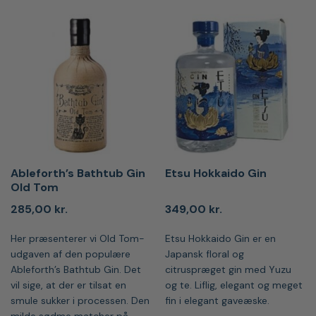
Ableforth’s Bathtub Gin
Etsu Hokkaido Gin
Old Tom
285,00
kr.
349,00
kr.
Her præsenterer vi Old Tom-
Etsu Hokkaido Gin er en
udgaven af den populære
Japansk floral og
Ableforth’s Bathtub Gin. Det
citruspræget gin med Yuzu
vil sige, at der er tilsat en
og te. Liflig, elegant og meget
smule sukker i processen. Den
fin i elegant gaveæske.
milde sødme matcher på