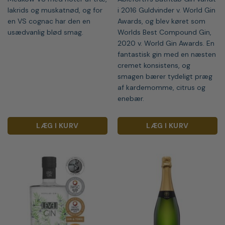
var:
er:
339,00 kr..
285,00 
lakrids og muskatnød, og for
i 2016 Guldvinder v. World Gin
en VS cognac har den en
Awards, og blev køret som
usædvanlig blød smag.
Worlds Best Compound Gin,
2020 v. World Gin Awards. En
fantastisk gin med en næsten
cremet konsistens, og
smagen bærer tydeligt præg
af kardemomme, citrus og
enebær.
LÆG I KURV
LÆG I KURV