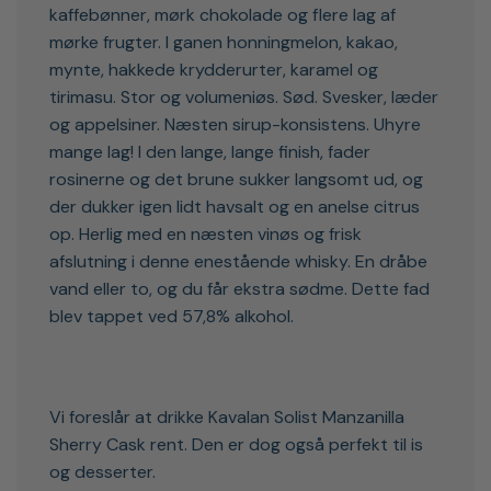
kaffebønner, mørk chokolade og flere lag af
mørke frugter. I ganen honningmelon, kakao,
mynte, hakkede krydderurter, karamel og
tirimasu. Stor og volumeniøs. Sød. Svesker, læder
og appelsiner. Næsten sirup-konsistens. Uhyre
mange lag! I den lange, lange finish, fader
rosinerne og det brune sukker langsomt ud, og
der dukker igen lidt havsalt og en anelse citrus
op. Herlig med en næsten vinøs og frisk
afslutning i denne enestående whisky. En dråbe
vand eller to, og du får ekstra sødme. Dette fad
blev tappet ved 57,8% alkohol.
Vi foreslår at drikke Kavalan Solist Manzanilla
Sherry Cask rent. Den er dog også perfekt til is
og desserter.