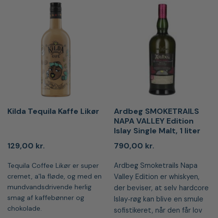
Kilda Tequila Kaffe Likør
Ardbeg SMOKETRAILS
NAPA VALLEY Edition
Islay Single Malt, 1 liter
129,00
kr.
790,00
kr.
Tequila Coffee Likør er super
Ardbeg Smoketrails Napa
cremet, a'la fløde, og med en
Valley Edition er whiskyen,
mundvandsdrivende herlig
der beviser, at selv hardcore
smag af kaffebønner og
Islay‑røg kan blive en smule
chokolade.
sofistikeret, når den får lov