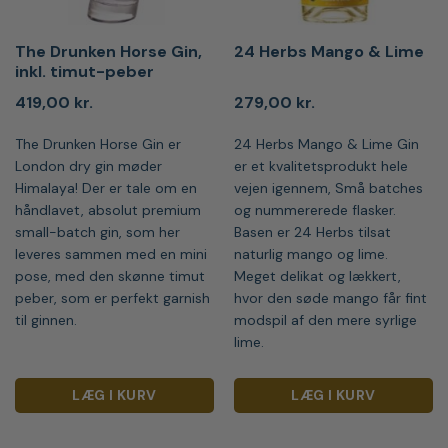
The Drunken Horse Gin,
24 Herbs Mango & Lime
inkl. timut-peber
419,00
kr.
279,00
kr.
The Drunken Horse Gin er
24 Herbs Mango & Lime Gin
London dry gin møder
er et kvalitetsprodukt hele
Himalaya! Der er tale om en
vejen igennem, Små batches
håndlavet, absolut premium
og nummererede flasker.
small-batch gin, som her
Basen er 24 Herbs tilsat
leveres sammen med en mini
naturlig mango og lime.
pose, med den skønne timut
Meget delikat og lækkert,
peber, som er perfekt garnish
hvor den søde mango får fint
til ginnen.
modspil af den mere syrlige
lime.
LÆG I KURV
LÆG I KURV