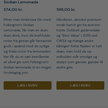
Sicilian Lemonade
374,00
kr.
399,00
kr.
Mixer man Ambrosia Gin med
Håndlavet, absolut premium
Folkington's Sicilian
small-batch gin fra øverste
Lemonade, får man en skøn,
hylde. Dobbelt guldmedalje
skøn drink, hvor de kraftfulde
og ”Best Value” i 2019 ved
noter fra ginnen går fantastisk
CWSA og mange andre
godt i spænd med de syrlige
kåringer! Selve flasken er helt
og friske noter fra lemonaden.
skæv, men hold da op;
Her får du et sæt bestående
indholdet står snorlige og
af såvel gin som Folkington's
skarpt som ganske, ganske få
Sicilian lemonade til en meget
andre gins.
fordelagtig pris.
LÆG I KURV
LÆG I KURV