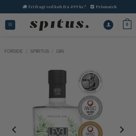
Fortsæt
Fri fragt ved køb fra 499 kr.*
Prismatch
til
indhold
0
FORSIDE
/
SPIRITUS
/
GIN