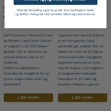
Del Professore
Caprisius Gin Special
Med din tilmedling siger du ja tak til at modtage e-mails
Vermouth Caol Ila Cask
Edition, 50 cl
og SMS'er med gode råd, nyheder, tilbud og konkurrencer.
Finish Edition
1.095,00
kr.
399,00
kr.
Del Professore Vermouth Caol
Caprisius Gin Special Edition
Ila Whisky Cask Finish Edition
er en forrygende, lokal
er udgivet i i alt 328 flasker
autentisk gin, pakket ind i en
globalt. Det er ikke bare en
flaske der viser én af Capris
limited edition; det er en
store stoltheder: Faraglioni
flydende
klippeformationerne. Som
Pokémon‑sjældenhed.
navnet angiver, kun udgivet i
Enestående mulighed for at
en begrænset mængde.
prøve noget både unikt og
Havsaltet er en fræk og
pivlækkert!
eminent tilføjelse i ginnen.
LÆG I KURV
LÆG I KURV