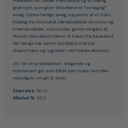
mælkebøtter, lokale træsvampe og en særlig
grantype, som giver Woodland en ”jordagtig”
smag. Denne herlige smag suppleres af et friskt
indslag fra citronskal, håndplukkede skovsyre og
brændenælder, som runder ginnen elegant af.
Navnet Woodland referer til træet fra Sauerland,
der længe har været områdets største
eksportvare og rygraden i den lokale økonomi.
Alt i alt en prisbelønnet, dragende og
interessant gin, som både kan nydes rent eller
naturligvis i en gin & tonic.
Størrelse
: 50 cl
Alkohol %
: 45,3