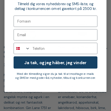
Tilmeld dig vores nyhedsbrev og SMS-liste, og
deltag i konkurrencen om et gavekort på 2500 kr.
Telefon
Gin Lane 1751 –
Brentingby Black Edition,
Cucumber, Mint and
Mini 5 cl
Watermelon
Ja tak, og jeg håber, jeg vinder
219,00
kr.
39,00
kr.
Med din tilmedling siger du ja tak til at modtage e-mails
Med Gin Lane 1751 Cucumber,
Brentingby Black Edition Gin
og SMS'er med gode råd, nyheder, tilbud og konkurrencer.
Mint & Watermelon mødes
er en fremragende gin, som
smagen af forfriskende
har fået et hav af flotte
vandmelon, friskplukket
anmeldelser. De 10 botanicals
engelsk mynte og agurk i en
er enebær, korianderfrø,
delikat og ret fantastisk
angelikarod, appelsinskal,
kombination. Gin Lane 1751 er
lakridsrod, hibiscus, birk, lime,