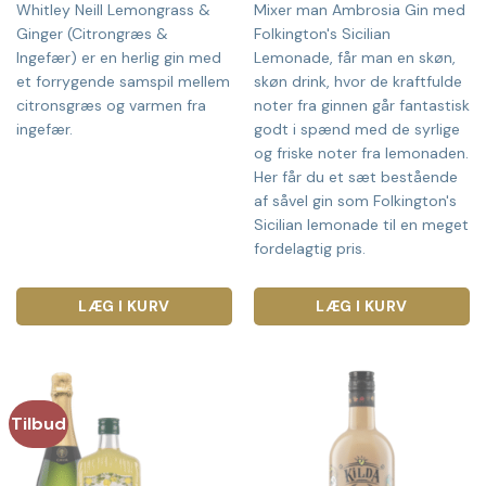
Whitley Neill Lemongrass &
Mixer man Ambrosia Gin med
Ginger (Citrongræs &
Folkington's Sicilian
Ingefær) er en herlig gin med
Lemonade, får man en skøn,
et forrygende samspil mellem
skøn drink, hvor de kraftfulde
citronsgræs og varmen fra
noter fra ginnen går fantastisk
ingefær.
godt i spænd med de syrlige
og friske noter fra lemonaden.
Her får du et sæt bestående
af såvel gin som Folkington's
Sicilian lemonade til en meget
fordelagtig pris.
LÆG I KURV
LÆG I KURV
Tilbud