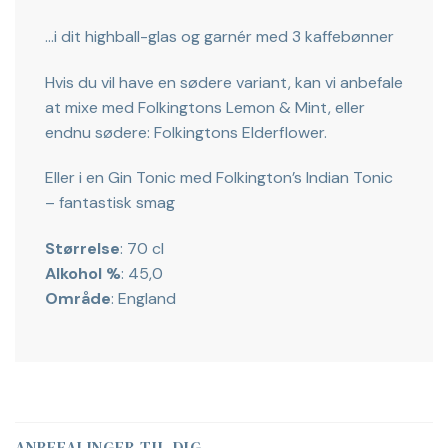
…i dit highball-glas og garnér med 3 kaffebønner
Hvis du vil have en sødere variant, kan vi anbefale
at mixe med Folkingtons Lemon & Mint, eller
endnu sødere: Folkingtons Elderflower.
Eller i en Gin Tonic med
Folkington’s Indian Tonic
– fantastisk smag
Størrelse
: 70 cl
Alkohol %
: 45,0
Område
: England
ANBEFALINGER TIL DIG