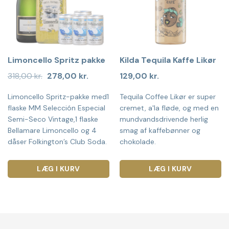
Limoncello Spritz pakke
Kilda Tequila Kaffe Likør
Den
Den
318,00
kr.
278,00
kr.
129,00
kr.
oprindelige
aktuelle
pris
pris
Limoncello Spritz-pakke med1
Tequila Coffee Likør er super
var:
er:
318,00 kr..
278,00 kr..
flaske MM Selección Especial
cremet, a'la fløde, og med en
Semi-Seco Vintage,1 flaske
mundvandsdrivende herlig
Bellamare Limoncello og 4
smag af kaffebønner og
dåser Folkington’s Club Soda.
chokolade.
LÆG I KURV
LÆG I KURV