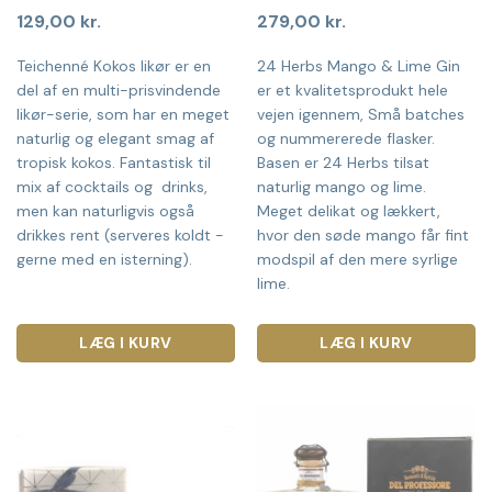
129,00
kr.
279,00
kr.
Teichenné Kokos likør er en
24 Herbs Mango & Lime Gin
del af en multi-prisvindende
er et kvalitetsprodukt hele
likør-serie, som har en meget
vejen igennem, Små batches
naturlig og elegant smag af
og nummererede flasker.
tropisk kokos. Fantastisk til
Basen er 24 Herbs tilsat
mix af cocktails og drinks,
naturlig mango og lime.
men kan naturligvis også
Meget delikat og lækkert,
drikkes rent (serveres koldt -
hvor den søde mango får fint
gerne med en isterning).
modspil af den mere syrlige
lime.
LÆG I KURV
LÆG I KURV