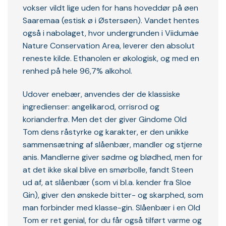
vokser vildt lige uden for hans hoveddør på øen
Saaremaa (estisk ø i Østersøen). Vandet hentes
også i nabolaget, hvor undergrunden i Viidumäe
Nature Conservation Area, leverer den absolut
reneste kilde. Ethanolen er økologisk, og med en
renhed på hele 96,7% alkohol.
Udover enebær, anvendes der de klassiske
ingredienser: angelikarod, orrisrod og
korianderfrø. Men det der giver Gindome Old
Tom dens råstyrke og karakter, er den unikke
sammensætning af slåenbær, mandler og stjerne
anis. Mandlerne giver sødme og blødhed, men for
at det ikke skal blive en smørbolle, fandt Steen
ud af, at slåenbær (som vi bl.a. kender fra Sloe
Gin), giver den ønskede bitter- og skarphed, som
man forbinder med klasse-gin. Slåenbær i en Old
Tom er ret genial, for du får også tilført varme og