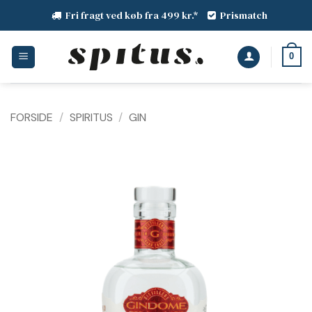
Fortsæt
Fri fragt ved køb fra 499 kr.*
Prismatch
til
indhold
0
FORSIDE
/
SPIRITUS
/
GIN