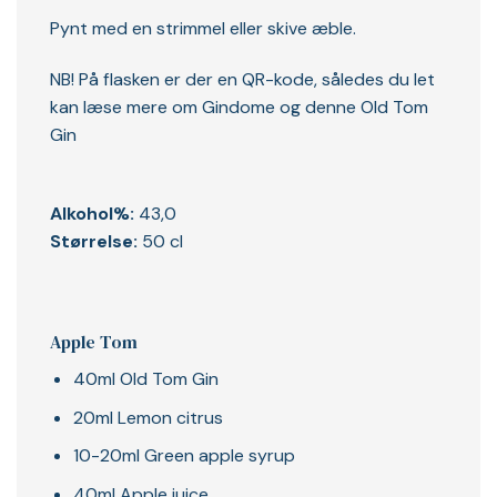
Pynt med en strimmel eller skive æble.
NB! På flasken er der en QR-kode, således du let
kan læse mere om Gindome og denne Old Tom
Gin
Alkohol%:
43,0
Størrelse:
50 cl
Apple Tom
40ml Old Tom Gin
20ml Lemon citrus
10-20ml Green apple syrup
40ml Apple juice