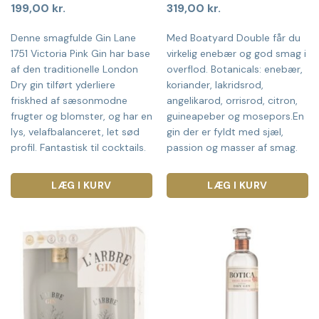
199,00
kr.
319,00
kr.
Denne smagfulde Gin Lane
Med Boatyard Double får du
1751 Victoria Pink Gin har base
virkelig enebær og god smag i
af den traditionelle London
overflod. Botanicals: enebær,
Dry gin tilført yderliere
koriander, lakridsrod,
friskhed af sæsonmodne
angelikarod, orrisrod, citron,
frugter og blomster, og har en
guineapeber og mosepors.En
lys, velafbalanceret, let sød
gin der er fyldt med sjæl,
profil. Fantastisk til cocktails.
passion og masser af smag.
LÆG I KURV
LÆG I KURV