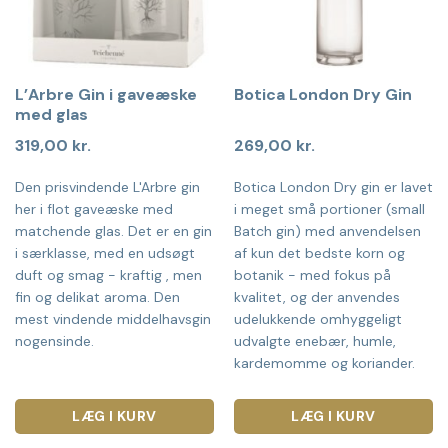
L’Arbre Gin i gaveæske
Botica London Dry Gin
med glas
319,00
kr.
269,00
kr.
Den prisvindende L'Arbre gin
Botica London Dry gin er lavet
her i flot gaveæske med
i meget små portioner (small
matchende glas. Det er en gin
Batch gin) med anvendelsen
i særklasse, med en udsøgt
af kun det bedste korn og
duft og smag - kraftig , men
botanik - med fokus på
fin og delikat aroma. Den
kvalitet, og der anvendes
mest vindende middelhavsgin
udelukkende omhyggeligt
nogensinde.
udvalgte enebær, humle,
kardemomme og koriander.
LÆG I KURV
LÆG I KURV