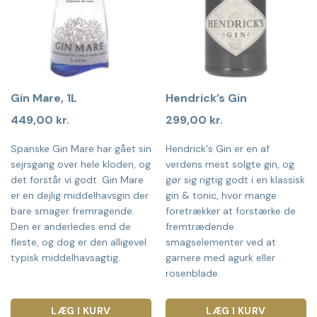
Gin Mare, 1L
Hendrick’s Gin
449,00
kr.
299,00
kr.
Spanske Gin Mare har gået sin
Hendrick's Gin er en af
sejrsgang over hele kloden, og
verdens mest solgte gin, og
det forstår vi godt. Gin Mare
gør sig rigtig godt i en klassisk
er en dejlig middelhavsgin der
gin & tonic, hvor mange
bare smager fremragende.
foretrækker at forstærke de
Den er anderledes end de
fremtrædende
fleste, og dog er den alligevel
smagselementer ved at
typisk middelhavsagtig.
garnere med agurk eller
rosenblade.
LÆG I KURV
LÆG I KURV