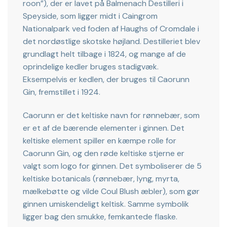
roon”), der er lavet på Balmenach Destilleri i
Speyside, som ligger midt i Caingrom
Nationalpark ved foden af Haughs of Cromdale i
det nordøstlige skotske højland. Destilleriet blev
grundlagt helt tilbage i 1824, og mange af de
oprindelige kedler bruges stadigvæk.
Eksempelvis er kedlen, der bruges til Caorunn
Gin, fremstillet i 1924.
Caorunn er det keltiske navn for rønnebær, som
er et af de bærende elementer i ginnen. Det
keltiske element spiller en kæmpe rolle for
Caorunn Gin, og den røde keltiske stjerne er
valgt som logo for ginnen. Det symboliserer de 5
keltiske botanicals (rønnebær, lyng, myrta,
mælkebøtte og vilde Coul Blush æbler), som gør
ginnen umiskendeligt keltisk. Samme symbolik
ligger bag den smukke, femkantede flaske.