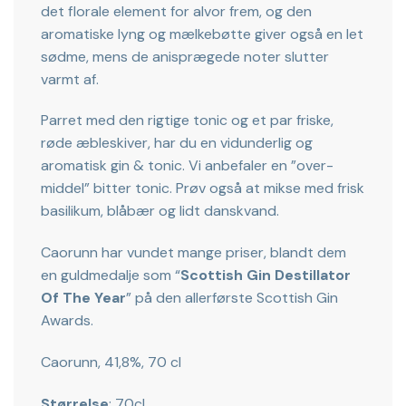
det florale element for alvor frem, og den
aromatiske lyng og mælkebøtte giver også en let
sødme, mens de anisprægede noter slutter
varmt af.
Parret med den rigtige tonic og et par friske,
røde æbleskiver, har du en vidunderlig og
aromatisk gin & tonic. Vi anbefaler en ”over-
middel” bitter tonic. Prøv også at mikse med frisk
basilikum, blåbær og lidt danskvand.
Caorunn har vundet mange priser, blandt dem
en guldmedalje som “
Scottish Gin Destillator
Of The Year
” på den allerførste Scottish Gin
Awards.
Caorunn, 41,8%, 70 cl
Størrelse
: 70cl