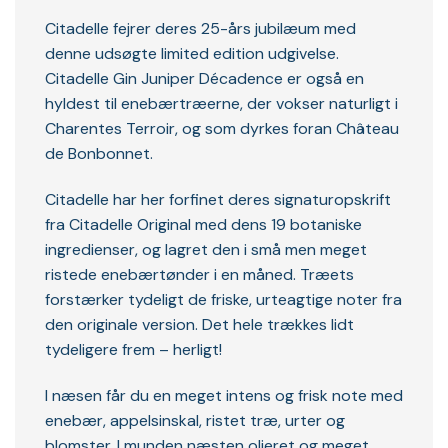
Citadelle fejrer deres 25-års jubilæum med
denne udsøgte limited edition udgivelse.
Citadelle Gin Juniper Décadence er også en
hyldest til enebærtræerne, der vokser naturligt i
Charentes Terroir, og som dyrkes foran Château
de Bonbonnet.
Citadelle har her forfinet deres signaturopskrift
fra Citadelle Original med dens 19 botaniske
ingredienser, og lagret den i små men meget
ristede enebærtønder i en måned. Træets
forstærker tydeligt de friske, urteagtige noter fra
den originale version. Det hele trækkes lidt
tydeligere frem – herligt!
I næsen får du en meget intens og frisk note med
enebær, appelsinskal, ristet træ, urter og
blomster. I munden næsten olieret og meget