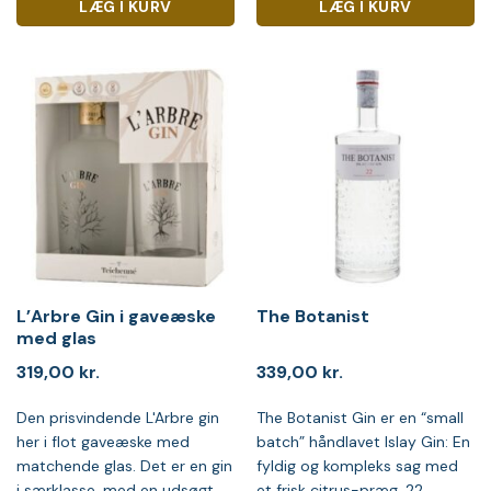
LÆG I KURV
LÆG I KURV
L’Arbre Gin i gaveæske
The Botanist
med glas
319,00
kr.
339,00
kr.
Den prisvindende L'Arbre gin
The Botanist Gin er en “small
her i flot gaveæske med
batch” håndlavet Islay Gin: En
matchende glas. Det er en gin
fyldig og kompleks sag med
i særklasse, med en udsøgt
et frisk citrus-præg. 22