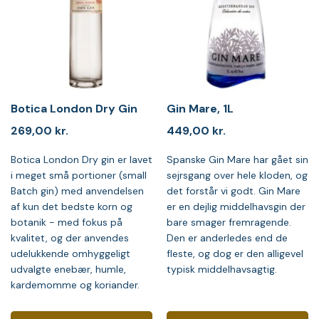
Botica London Dry Gin
Gin Mare, 1L
269,00
kr.
449,00
kr.
Botica London Dry gin er lavet
Spanske Gin Mare har gået sin
i meget små portioner (small
sejrsgang over hele kloden, og
Batch gin) med anvendelsen
det forstår vi godt. Gin Mare
af kun det bedste korn og
er en dejlig middelhavsgin der
botanik - med fokus på
bare smager fremragende.
kvalitet, og der anvendes
Den er anderledes end de
udelukkende omhyggeligt
fleste, og dog er den alligevel
udvalgte enebær, humle,
typisk middelhavsagtig.
kardemomme og koriander.