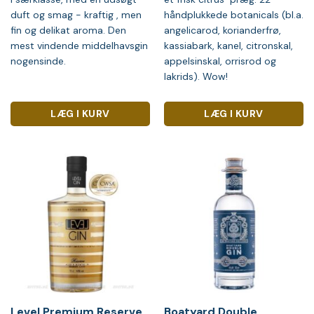
duft og smag - kraftig , men
håndplukkede botanicals (bl.a.
fin og delikat aroma. Den
angelicarod, korianderfrø,
mest vindende middelhavsgin
kassiabark, kanel, citronskal,
nogensinde.
appelsinskal, orrisrod og
lakrids). Wow!
LÆG I KURV
LÆG I KURV
Level Premium Reserve
Boatyard Double