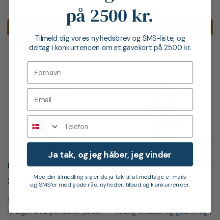
spanske appelsiner.
på 2500 kr.
LÆG I KURV
LÆG I KURV
Tilmeld dig vores nyhedsbrev og SMS-liste, og
deltag i konkurrencen om et gavekort på 2500 kr.
Telefon
Ja tak, og jeg håber, jeg vinder
Botica London Dry Gin
Boatyard Double
Med din tilmedling siger du ja tak til at modtage e-mails
269,00
kr.
319,00
kr.
og SMS'er med gode råd, nyheder, tilbud og konkurrencer.
Botica London Dry gin er lavet
Med Boatyard Double får du
i meget små portioner (small
virkelig enebær og god smag i