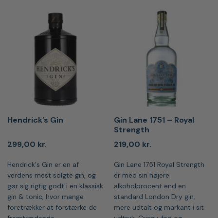
Hendrick’s Gin
Gin Lane 1751 – Royal
Strength
299,00
kr.
219,00
kr.
Hendrick's Gin er en af
Gin Lane 1751 Royal Strength
verdens mest solgte gin, og
er med sin højere
gør sig rigtig godt i en klassisk
alkoholprocent end en
gin & tonic, hvor mange
standard London Dry gin,
foretrækker at forstærke de
mere udtalt og markant i sit
fremtrædende
udtryk. Crispy, fed og