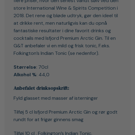
flere priser, hvor den senest vandt sølv ved den
store International Wine & Spirits Competition i
2018. Det rene og bløde udtryk, gør den ideel til
at drikke rent, men naturligvis kan du opnå
fantastiske resultater i dine favorit drinks og
cocktails med Isfjord Premium Arctic Gin. Til en
G&T anbefaler vi en mild og frisk tonic, F.eks.
Folkington’s Indian Tonic (se nedenfor).
Størrelse
: 70cl
Alkohol %
: 44,0
Anbefalet drinksopskrift:
Fyld glasset med masser af isterninger
Tilføj 5 cl Isfjord Premium Arctic Gin og rør godt
rundt for at frigør ginnens smag
Tilføj 10 cl . Folkington’s Indian Tonic.