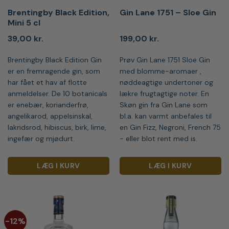
Brentingby Black Edition,
Gin Lane 1751 – Sloe Gin
Mini 5 cl
39,00
kr.
199,00
kr.
Brentingby Black Edition Gin
Prøv Gin Lane 1751 Sloe Gin
er en fremragende gin, som
med blomme-aromaer ,
har fået et hav af flotte
nøddeagtige undertoner og
anmeldelser. De 10 botanicals
lækre frugtagtige noter. En
er enebær, korianderfrø,
Skøn gin fra Gin Lane som
angelikarod, appelsinskal,
bl.a. kan varmt anbefales til
lakridsrod, hibiscus, birk, lime,
en Gin Fizz, Negroni, French 75
ingefær og mjødurt.
- eller blot rent med is.
LÆG I KURV
LÆG I KURV
-12%