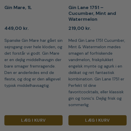
Gin Mare, 1L
Gin Lane 1751 –
Cucumber, Mint and
Watermelon
449,00
kr.
219,00
kr.
Spanske Gin Mare har gået sin
Med Gin Lane 1751 Cucumber,
sejrsgang over hele kloden, og
Mint & Watermelon mødes
det forstår vi godt. Gin Mare
smagen af forfriskende
er en dejlig middelhavsgin der
vandmelon, friskplukket
bare smager fremragende.
engelsk mynte og agurk i en
Den er anderledes end de
delikat og ret fantastisk
fleste, og dog er den alligevel
kombination. Gin Lane 1751 er
typisk middelhavsagtig.
Perfekt til dine
favoritcocktails, eller klassisk
gin og tonic's. Dejlig frisk og
sommerlig.
LÆG I KURV
LÆG I KURV