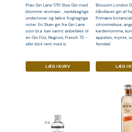
Prøv Gin Lane 1751 Sloe Gin med
Blossom London Dr
blomme-aromaer , nøddeagtige
håndlavet gin af høj
undertoner og lækre frugtagtige
Primære botanical
noter. En Skøn gin fra Gin Lane
citronmelisse, ange
som bl.a. kan varmt anbefales til
kardemomme, koria
en Gin Fizz, Negroni, French 75 -
appelsin, mynte, sa
eller blot rent med is.
fennikel.
LÆG I 
LÆG I KURV