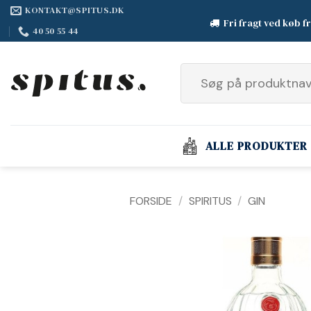
Fortsæt
KONTAKT@SPITUS.DK
Fri fragt ved køb f
til
40 50 55 44
indhold
Søg
efter:
ALLE PRODUKTER
FORSIDE
/
SPIRITUS
/
GIN