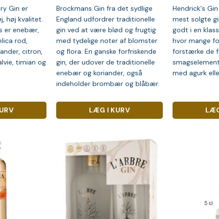
y Gin er
Brockmans Gin fra det sydlige
Hendrick's Gin
, høj kvalitet.
England udfordrer traditionelle
mest solgte gin
s er enebær,
gin ved at være blød og frugtig
godt i en klass
lica rod,
med tydelige noter af blomster
hvor mange fo
nder, citron,
og flora. En ganske forfriskende
forstærke de
lvie, timian og
gin, der udover de traditionelle
smagselemente
enebær og koriander, også
med agurk elle
indeholder brombær og blåbær.
KURV
LÆG I KURV
LÆG