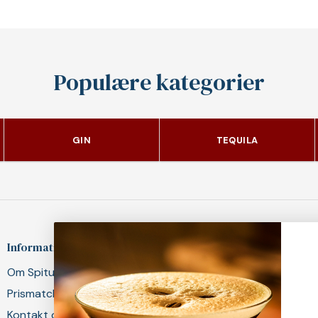
Populære kategorier
GIN
TEQUILA
Information
Det med småt
Om Spitus
Fragt og levering
Prismatch
Fortrydelsesret
Kontakt os
Handelsbetingelser