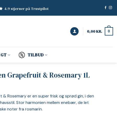
4.9 stjerner på Trustpilot
0,00
KR.
0
IGT
TILBUD
en Grapefruit & Rosemary 1L
 & Rosemary er en super frisk og sprød gin, i den
avsstil. Stor harmonien mellem enebær, de let
ske noter fra rosmarin.