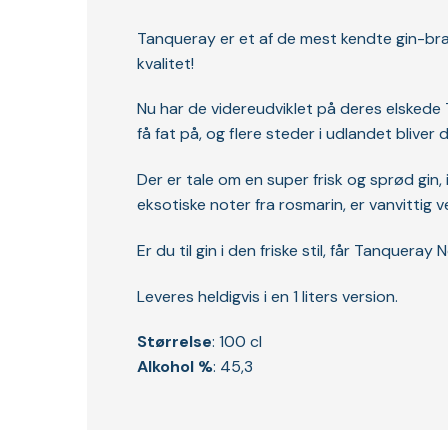
Tanqueray er et af de mest kendte gin-bran
kvalitet!
Nu har de videreudviklet på deres elskede T
få fat på, og flere steder i udlandet bliver d
Der er tale om en super frisk og sprød gin
eksotiske noter fra rosmarin, er vanvittig ve
Er du til gin i den friske stil, får Tanquer
Leveres heldigvis i en 1 liters version.
Størrelse
: 100 cl
Alkohol %
: 45,3