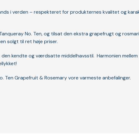
ds i verden – respekteret for produkternes kvalitet og karakt
anqueray No. Ten, og tilsat den ekstra grapefrugt og rosmarin.
en solgt til ret høje priser.
, i den kendte og værdsatte middelhavsstil. Harmonien mellem 
llykket!
ay No. Ten Grapefruit & Rosemary vore varmeste anbefalinger.