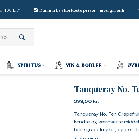
ra 499 kr.*
Danmarks stærkeste priser - med garanti
SPIRITUS
VIN & BOBLER
ØVR
Tanqueray No. T
399,00
kr.
Tanqueray No. Ten Grapefruit
kendte og værdsatte middelh
bitre grapefrugter, og eksoti