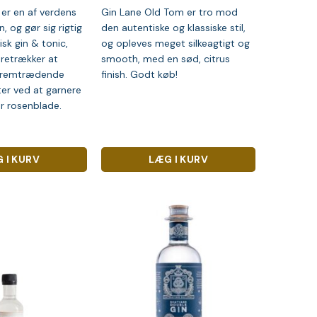
 er en af verdens
Gin Lane Old Tom er tro mod
, og gør sig rigtig
den autentiske og klassiske stil,
isk gin & tonic,
og opleves meget silkeagtigt og
retrækker at
smooth, med en sød, citrus
 fremtrædende
finish. Godt køb!
r ved at garnere
r rosenblade.
 I KURV
LÆG I KURV