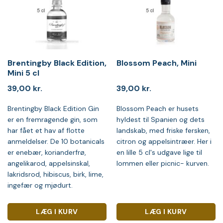
Brentingby Black Edition,
Blossom Peach, Mini
Mini 5 cl
39,00
kr.
39,00
kr.
Brentingby Black Edition Gin
Blossom Peach er husets
er en fremragende gin, som
hyldest til Spanien og dets
har fået et hav af flotte
landskab, med friske fersken,
anmeldelser. De 10 botanicals
citron og appelsintræer. Her i
er enebær, korianderfrø,
en lille 5 cl's udgave lige til
angelikarod, appelsinskal,
lommen eller picnic- kurven.
lakridsrod, hibiscus, birk, lime,
ingefær og mjødurt.
LÆG I KURV
LÆG I KURV