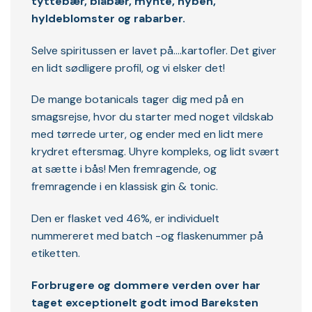
tyttebær, blåbær, mynte, hyben,
hyldeblomster og rabarber.
Selve spiritussen er lavet på….kartofler. Det giver
en lidt sødligere profil, og vi elsker det!
De mange botanicals tager dig med på en
smagsrejse, hvor du starter med noget vildskab
med tørrede urter, og ender med en lidt mere
krydret eftersmag. Uhyre kompleks, og lidt svært
at sætte i bås! Men fremragende, og
fremragende i en klassisk gin & tonic.
Den er flasket ved 46%, er individuelt
nummereret med batch -og flaskenummer på
etiketten.
Forbrugere og dommere verden over har
taget exceptionelt godt imod Bareksten