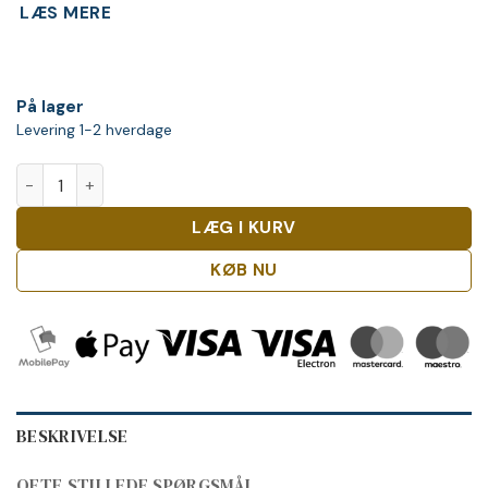
LÆS MERE
På lager
Levering 1-2 hverdage
Bareksten Botanical Gin, 1L antal
LÆG I KURV
KØB NU
BESKRIVELSE
OFTE STILLEDE SPØRGSMÅL