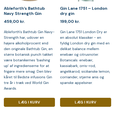
Ableforth’s Bathtub
Gin Lane 1751 – London
Navy Strength Gin
dry gin
459,00
kr.
199,00
kr.
Ableforth's Bathtub Gin Navy-
Gin Lane 1751 London Dry er
Strength har, udover en
en absolut klassiker - en
højere alkoholprocent end
fyldig London dry gin med en
den originale Bathtub Gin, en
delikat balance mellem
større botanisk punch takket
enebær og citrusnoter.
være botanikernes 'bashing
Botanicals: enebær,
up' af ingredienserne for at
kassiabark, orris-rod,
frigøre mere smag. Den blev
angelikarod, sicilianske lemon,
kåret til Bedste infusions Gin
corriander, stjerne anis og
tre år i træk ved World Gin
spanske appelsiner.
Awards.
LÆG I KURV
LÆG I KURV